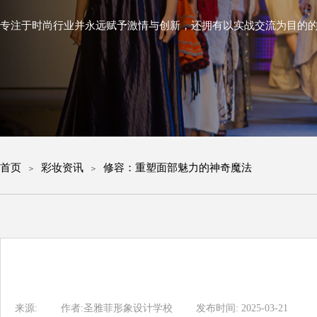
专注于时尚行业并永远赋予激情与创新，
还拥有以实战交流为目的
首页
彩妆资讯
修容：重塑面部魅力的神奇魔法
＞
＞
来源:
|
作者:
圣雅菲形象设计学校
|
发布时间:
2025-03-21
|